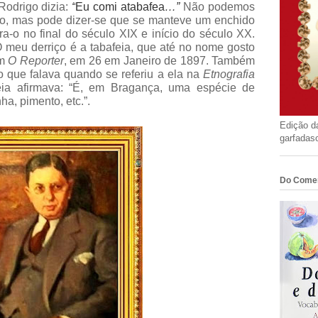
Rodrigo dizia:
“
Eu comi atabafea
…”
Não podemos
ão, mas pode dizer-se que se manteve um enchido
a-o no final do século XIX e início do século XX.
O meu derriço é a tabafeia, que até no nome gosto
em
O Reporter
, em 26 em Janeiro de 1897. Também
o que falava quando se referiu a ela na
Etnografia
eia afirmava: “É, em Bragança, uma espécie de
ha, pimento, etc.”.
Edição d
garfadas
Do Comer 