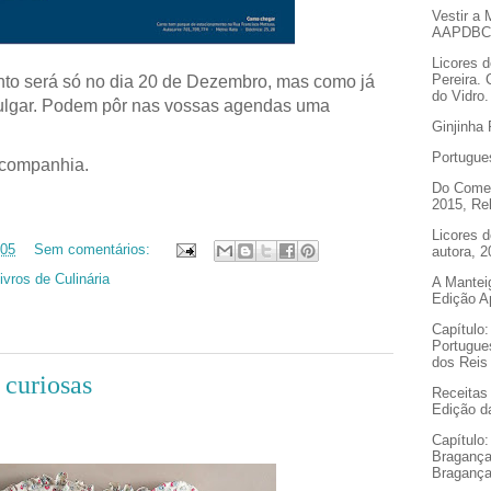
Vestir a 
AAPDB
Licores 
Pereira.
to será só no dia 20 de Dezembro, mas como já
do Vidro
ulgar.
Podem pôr nas vossas agendas uma
Ginjinha 
Portugues
 companhia.
Do Comer
2015, Rel
Licores d
:05
Sem comentários:
autora, 2
ivros de Culinária
A Mantei
Edição A
Capítulo
Portugue
dos Reis 
 curiosas
Receitas
Edição da
Capítulo
Bragança 
Bragança