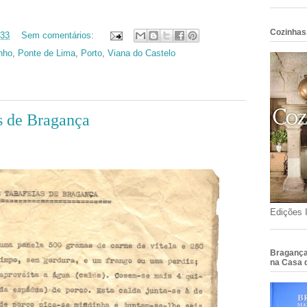
Cozinhas
:33
Sem comentários:
nho
,
Ponte de Lima
,
Porto
,
Viana do Castelo
as de Bragança
Edições 
Bragança 
na Casa 