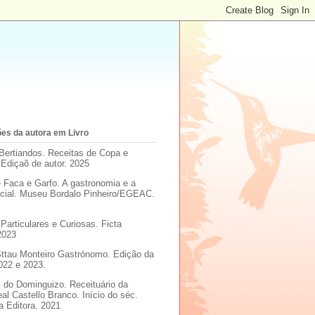
es da autora em Livro
Bertiandos. Receitas de Copa e
 Ediçaõ de autor. 2025
e Faca e Garfo. A gastronomia e a
social. Museu Bordalo Pinheiro/EGEAC.
Particulares e Curiosas. Ficta
2023
Sttau Monteiro Gastrónomo. Edição da
022 e 2023.
 do Dominguizo. Receituário da
eal Castello Branco. Início do séc.
a Editora. 2021