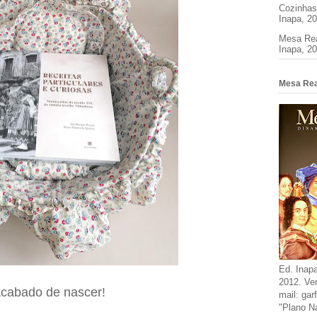
Cozinhas
Inapa, 2
Mesa Rea
Inapa, 20
Mesa Rea
Ed. Inapa
2012. Ven
cabado de nascer!
mail: ga
"Plano Na