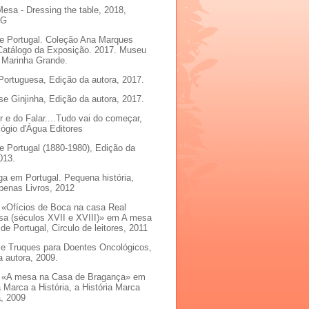
Mesa - Dressing the table, 2018,
CG
de Portugal. Coleção Ana Marques
 Catálogo da Exposição. 2017. Museu
. Marinha Grande.
Portuguesa, Edição da autora, 2017.
e Ginjinha, Edição da autora, 2017.
 e do Falar....Tudo vai do começar,
ógio d'Água Editores
e Portugal (1880-1980), Edição da
013.
ga em Portugal. Pequena história,
penas Livros, 2012
: «Ofícios de Boca na casa Real
sa (séculos XVII e XVIII)» em A mesa
de Portugal, Circulo de leitores, 2011
 e Truques para Doentes Oncológicos,
 autora, 2009.
: «A mesa na Casa de Bragança» em
Marca a História, a História Marca
, 2009