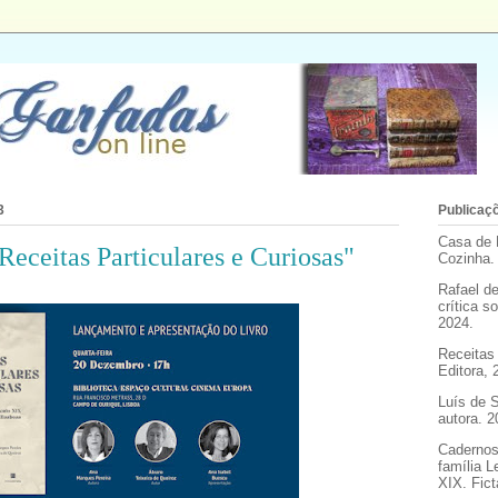
3
Publicaçõ
Casa de 
eceitas Particulares e Curiosas"
Cozinha.
Rafael d
crítica 
2024.
Receitas 
Editora, 
Luís de 
autora. 2
Cadernos
família L
XIX. Fict